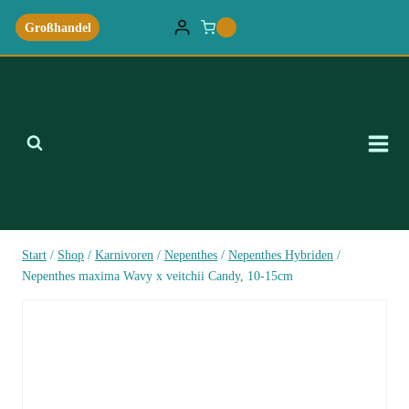
Zum
Großhandel
0
Inhalt
springen
Start
/
Shop
/
Karnivoren
/
Nepenthes
/
Nepenthes Hybriden
/
Nepenthes maxima Wavy x veitchii Candy, 10-15cm