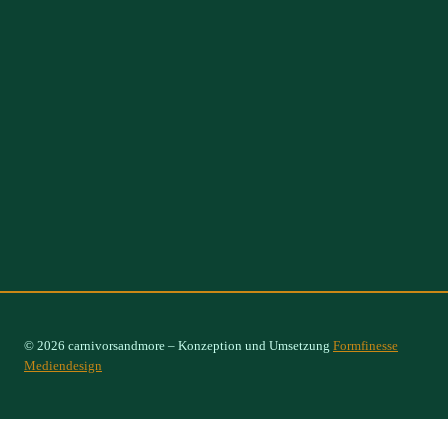
© 2026 carnivorsandmore – Konzeption und Umsetzung
Formfinesse
Mediendesign
Select Options