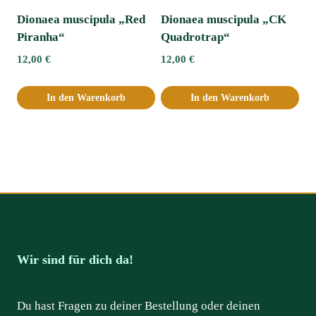
Dionaea muscipula „Red
Dionaea muscipula „CK
Piranha“
Quadrotrap“
12,00
€
12,00
€
In den Warenkorb
In den Warenkorb
Wir sind für dich da!
Du hast Fragen zu deiner Bestellung oder deinen