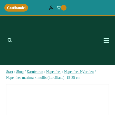
Zum
Großhandel
0
Inhalt
springen
Start
/
Shop
/
Karnivoren
/
Nepenthes
/
Nepenthes Hybriden
/
Nepenthes maxima x mollis (hurelliana), 15-25 cm