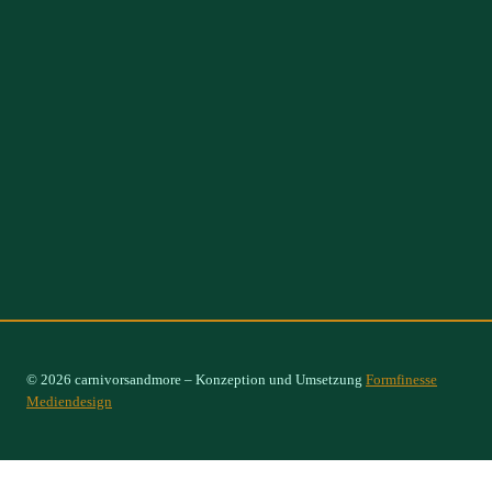
© 2026 carnivorsandmore – Konzeption und Umsetzung
Formfinesse
Mediendesign
Select Options