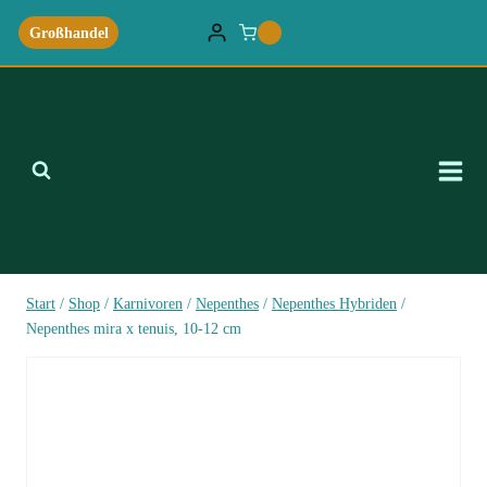
Zum
Großhandel
0
Inhalt
springen
Start
/
Shop
/
Karnivoren
/
Nepenthes
/
Nepenthes Hybriden
/
Nepenthes mira x tenuis, 10-12 cm