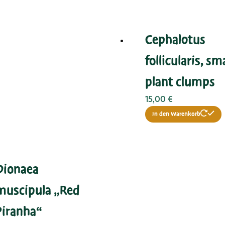
Cephalotus
follicularis, sm
plant clumps
15,00
€
In den Warenkorb
Dionaea
muscipula „Red
Piranha“