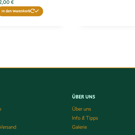
2,00
€
In den Warenkorb
ÜBER UNS
o
Über uns
Info & Tipps
Versand
Galerie