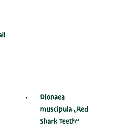
all
Dionaea
muscipula „Red
Shark Teeth“