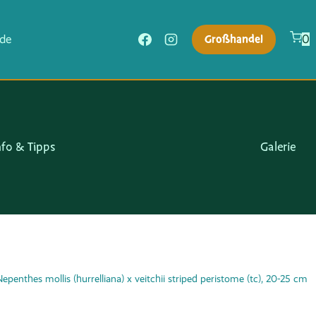
Großhandel
.de
0
nfo & Tipps
Galerie
epenthes mollis (hurrelliana) x veitchii striped peristome (tc), 20-25 cm