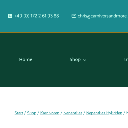
Zum
Inhalt
+49 (0) 172 2 61 93 88
chris@carnivorsandmore
springen
Home
Shop
I
Start
/
Shop
/
Karnivoren
/
Nepenthes
/
Nepenthes Hybriden
/
N