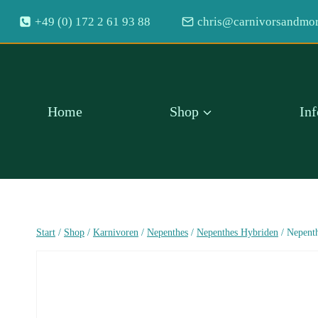
Zum
+49 (0) 172 2 61 93 88
chris@carnivorsandmor
Inhalt
springen
Home
Shop
In
Start
/
Shop
/
Karnivoren
/
Nepenthes
/
Nepenthes Hybriden
/
Nepenth