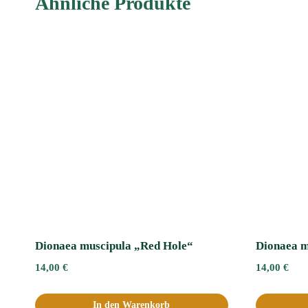
Ähnliche Produkte
Dionaea muscipula „Red Hole“
Dionaea m
14,00
€
14,00
€
In den Warenkorb