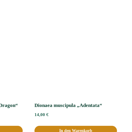
 Dragon“
Dionaea muscipula „Adentata“ﾠ
14,00
€
In den Warenkorb