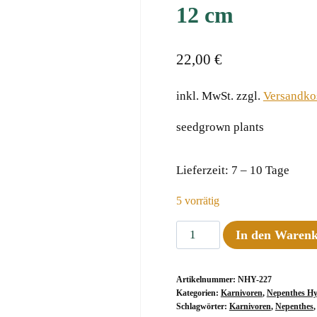
12 cm
22,00
€
inkl. MwSt.
zzgl.
Versandko
seedgrown plants
Lieferzeit:
7 – 10 Tage
5 vorrätig
Nepenthes
In den Waren
(veitchii
x
Artikelnummer:
NHY-227
LVB)
Kategorien:
Karnivoren
,
Nepenthes Hy
x
Schlagwörter:
Karnivoren
,
Nepenthes