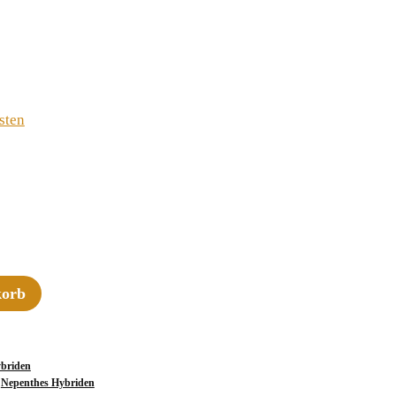
sten
korb
briden
,
Nepenthes Hybriden