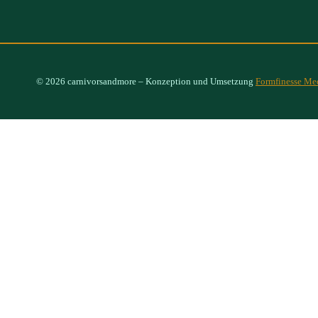
© 2026 carnivorsandmore – Konzeption und Umsetzung
Formfinesse Me
Select Options
×