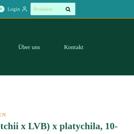
Suchen
Login
Suchen
0
nach:
Über uns
Kontakt
EN
tchii x LVB) x platychila, 10-