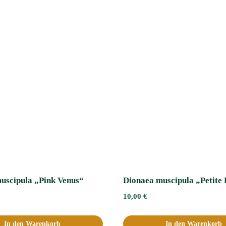
uscipula „Pink Venus“
Dionaea muscipula „Petite
10,00
€
In den Warenkorb
In den Warenkorb