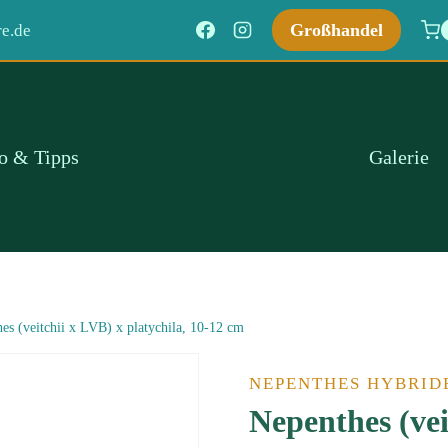
Großhandel
e.de
fo & Tipps
Galerie
es (veitchii x LVB) x platychila, 10-12 cm
NEPENTHES HYBRID
Nepenthes (vei