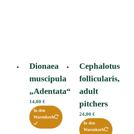
Dionaea
Cephalotus
muscipula
follicularis,
„Adentata“ﾠ
adult
14,00
€
pitchers
In den
24,00
€
Warenkorb
In den
Warenkorb