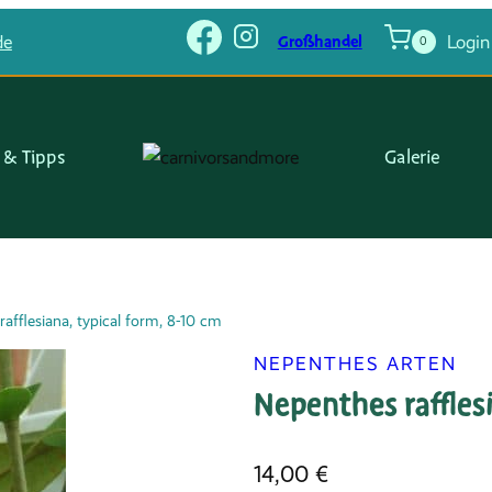
Großhandel
de
Login
0
 & Tipps
Galerie
afflesiana, typical form, 8-10 cm
NEPENTHES ARTEN
Nepenthes raffles
14,00
€