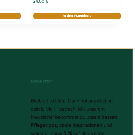
24,00
€
In den Warenkorb
Newsletter
Bleib up to Date! Dann hol uns doch in
dein E-Mail-Postfach! Mit unserem
besten
Newsletter bekommst du unsere
Pflegetipps, coole Inspirationen
und
5 %
sparst dir sogar
auf deine erste