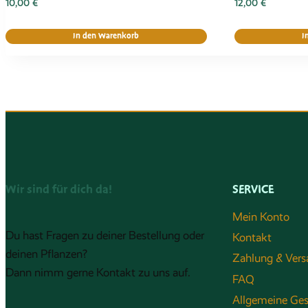
10,00
€
12,00
€
In den Warenkorb
I
Wir sind für dich da!
SERVICE
Mein Konto
Du hast Fragen zu deiner Bestellung oder
Kontakt
deinen Pflanzen?
Zahlung & Vers
Dann nimm gerne Kontakt zu uns auf.
FAQ
Allgemeine Ge