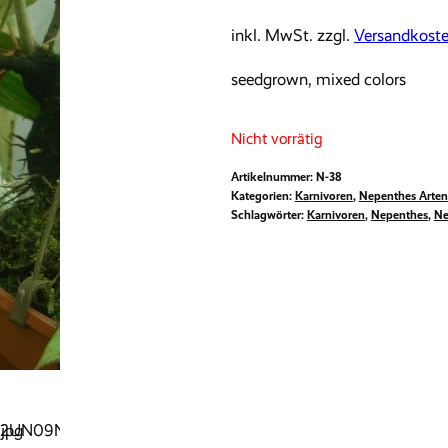
inkl. MwSt.
zzgl.
Versandkost
seedgrown, mixed colors
Nicht vorrätig
Artikelnummer:
N-38
Kategorien:
Karnivoren
,
Nepenthes Arten
Schlagwörter:
Karnivoren
,
Nepenthes
,
Ne