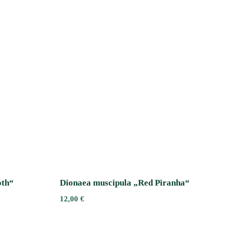
oth“
Dionaea muscipula „Red Piranha“
12,00
€