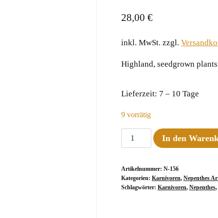
28,00
€
inkl. MwSt.
zzgl.
Versandko
Highland, seedgrown plant
Lieferzeit:
7 – 10 Tage
9 vorrätig
Nepenthes
In den Waren
tentaculata
G.
Artikelnummer:
N-156
Murud,
Kategorien:
Karnivoren
,
Nepenthes Ar
6-
Schlagwörter:
Karnivoren
,
Nepenthes
10
cm