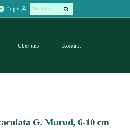
G.
Suchen
Login
Suchen
0
Murud,
nach:
6-
10
cm
Menge
Über uns
Kontakt
taculata G. Murud, 6-10 cm