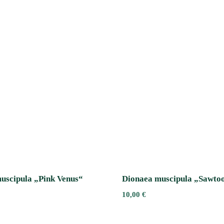
uscipula „Pink Venus“
Dionaea muscipula „Sawto
10,00
€