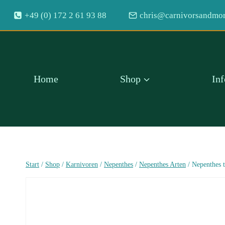
Zum
+49 (0) 172 2 61 93 88
chris@carnivorsandmor
Inhalt
springen
Home
Shop
In
Start
/
Shop
/
Karnivoren
/
Nepenthes
/
Nepenthes Arten
/
Nepenthes 