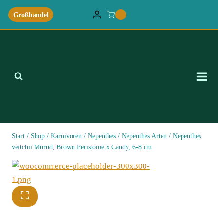
Zum
Großhandel
0
Inhalt
springen
Start
/
Shop
/
Karnivoren
/
Nepenthes
/
Nepenthes Arten
/
Nepenthes
veitchii Murud, Brown Peristome x Candy, 6-8 cm