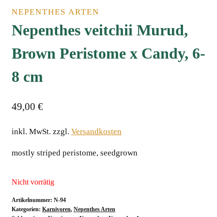
NEPENTHES ARTEN
Nepenthes veitchii Murud,
Brown Peristome x Candy, 6-
8 cm
49,00
€
inkl. MwSt.
zzgl.
Versandkosten
mostly striped peristome, seedgrown
Nicht vorrätig
Artikelnummer:
N-94
Kategorien:
Karnivoren
,
Nepenthes Arten