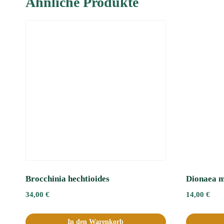
Ähnliche Produkte
Brocchinia hechtioides
Dionaea m
34,00
€
14,00
€
In den Warenkorb