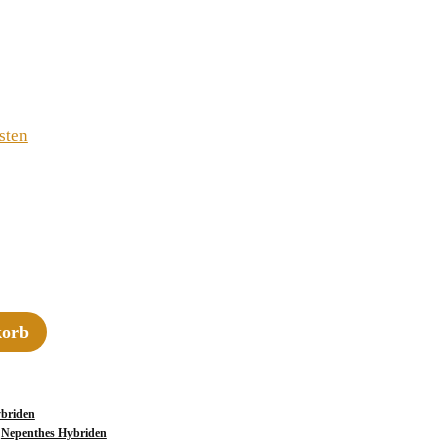
sten
korb
briden
,
Nepenthes Hybriden