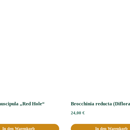
uscipula „Red Hole“
Brocchinia reducta (Diflor
24,00
€
In den Warenkorb
In den Warenkorb