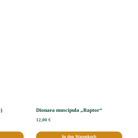
a)
Dionaea muscipula „Raptor“
12,00
€
In den Warenkorb