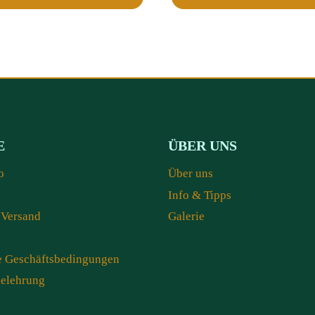
E
ÜBER UNS
o
Über uns
Info & Tipps
 Versand
Galerie
e Geschäftsbedingungen
belehrung