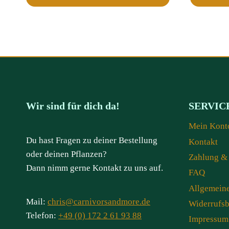
Wir sind für dich da!
SERVIC
Mein Kont
Du hast Fragen zu deiner Bestellung
Kontakt
oder deinen Pflanzen?
Zahlung &
Dann nimm gerne Kontakt zu uns auf.
FAQ
Allgemein
Mail:
chris@carnivorsandmore.de
Widerrufs
Telefon:
+49 (0) 172 2 61 93 88
Impressum