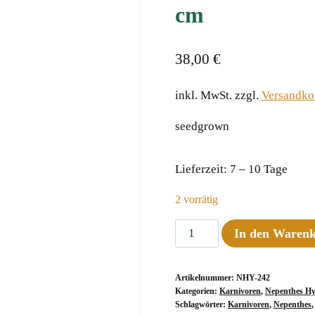
cm
38,00
€
inkl. MwSt.
zzgl.
Versandko
seedgrown
Lieferzeit:
7 – 10 Tage
2 vorrätig
Nepenthes
In den Waren
veitchii
Murud
Artikelnummer:
NHY-242
x
Kategorien:
Karnivoren
,
Nepenthes Hy
eymae,
Schlagwörter:
Karnivoren
,
Nepenthes