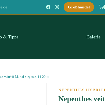
Großhandel
e.de
fo & Tipps
Galerie
es veitchii Murud x eymae, 14-20 cm
NEPENTHES HYBRID
Nepenthes vei