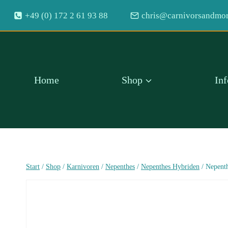
Zum
+49 (0) 172 2 61 93 88
chris@carnivorsandmor
Inhalt
springen
Home
Shop
In
Start
/
Shop
/
Karnivoren
/
Nepenthes
/
Nepenthes Hybriden
/
Nepenth