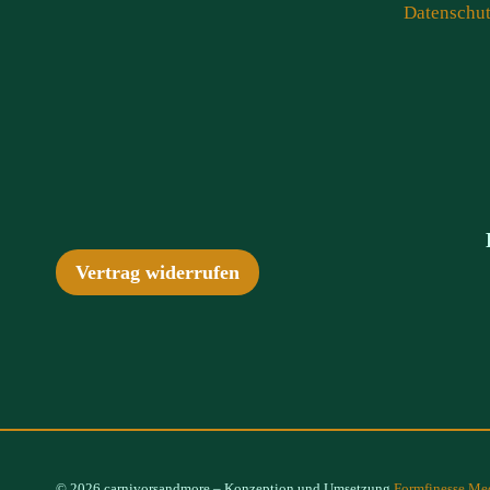
Datenschu
Vertrag widerrufen
© 2026 carnivorsandmore – Konzeption und Umsetzung
Formfinesse Me