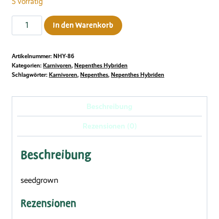
5 vorrätig
Nepenthes
In den Warenkorb
veitchii
Murud
Artikelnummer:
NHY-86
x
Kategorien:
Karnivoren
,
Nepenthes Hybriden
eymae,
Schlagwörter:
Karnivoren
,
Nepenthes
,
Nepenthes Hybriden
8-
10
Beschreibung
cm
Rezensionen (0)
Menge
Beschreibung
seedgrown
Rezensionen