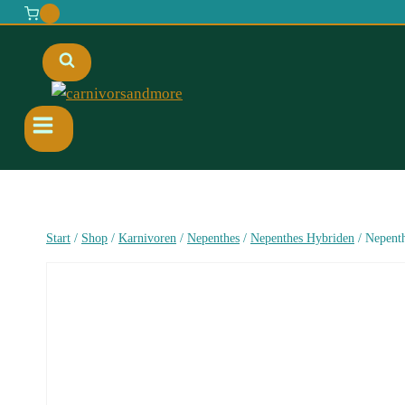
0
Start
/
Shop
/
Karnivoren
/
Nepenthes
/
Nepenthes Hybriden
/
Nepenth