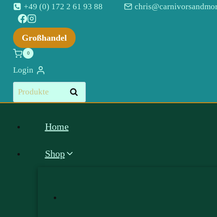
Zum
+49 (0) 172 2 61 93 88
chris@carnivorsandmor
Inhalt
springen
Großhandel
0
Login
Suchen
Suchen
nach:
Home
Shop