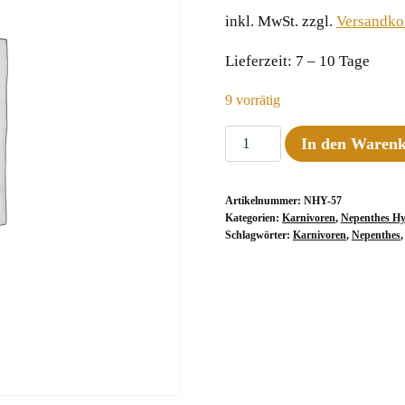
inkl. MwSt.
zzgl.
Versandko
Lieferzeit:
7 – 10 Tage
9 vorrätig
Nepenthes
In den Waren
veitchii
x
Artikelnummer:
NHY-57
minima,
Kategorien:
Karnivoren
,
Nepenthes Hy
10-
Schlagwörter:
Karnivoren
,
Nepenthes
12
cm
Menge