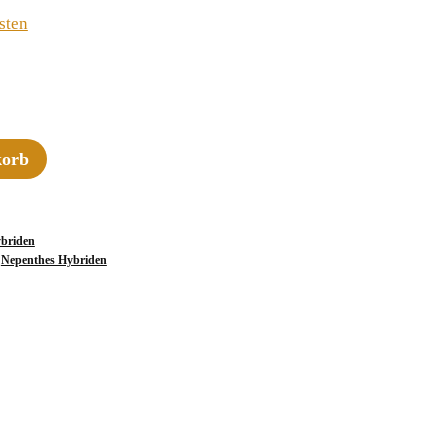
sten
korb
briden
,
Nepenthes Hybriden