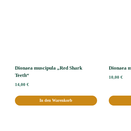
Dionaea muscipula „Red Shark
Dionaea m
Teeth“
10,00
€
14,00
€
In den Warenkorb