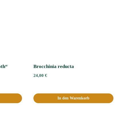
oth“
Brocchinia reducta
24,00
€
In den Warenkorb