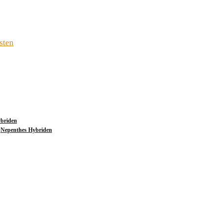
sten
briden
,
Nepenthes Hybriden