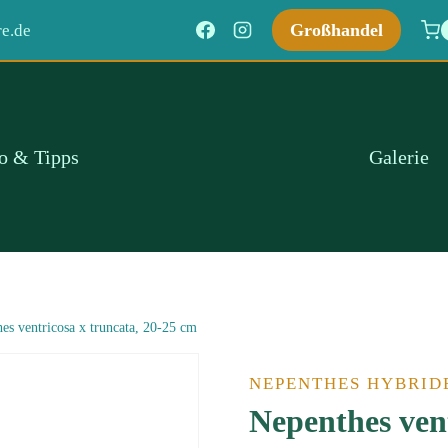
Großhandel
e.de
fo & Tipps
Galerie
es ventricosa x truncata, 20-25 cm
NEPENTHES HYBRID
Nepenthes vent