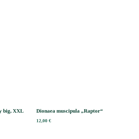
ry big, XXL
Dionaea muscipula „Raptor“
12,00
€