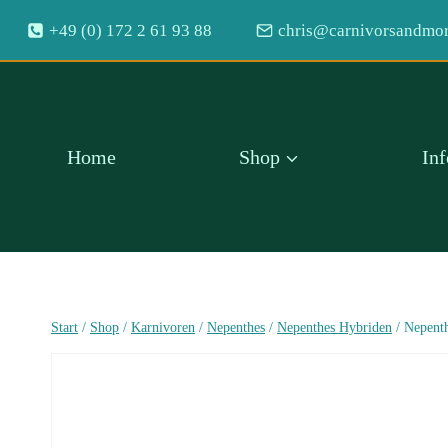
Zum
+49 (0) 172 2 61 93 88
chris@carnivorsandmor
Inhalt
springen
Home
Shop
In
Start
/
Shop
/
Karnivoren
/
Nepenthes
/
Nepenthes Hybriden
/
Nepenth