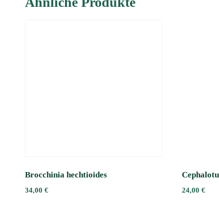
Ähnliche Produkte
Brocchinia hechtioides
Cephalotus
34,00
€
24,00
€