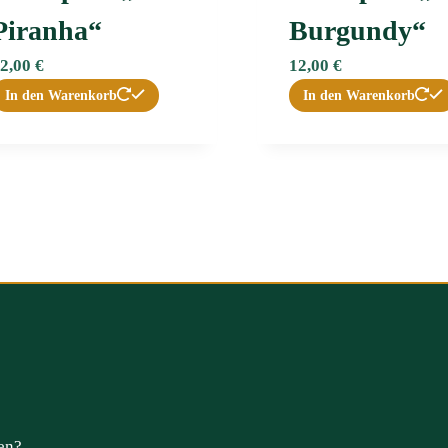
Piranha“
Burgundy“
2,00
€
12,00
€
In den Warenkorb
In den Warenkorb
en?