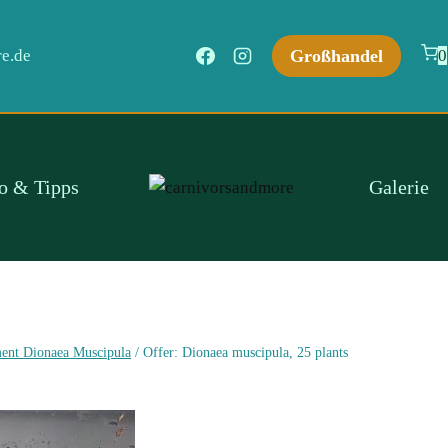
Großhandel
e.de
0
fo & Tipps
Galerie
ment Dionaea Muscipula
/
Offer: Dionaea muscipula, 25 plants