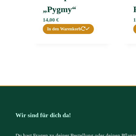
„Pygmy“
14,00
€
1
In den Warenkorb
Wir sind für dich da!
Du hast Fragen zu deiner Bestellung oder deinen Pflanz