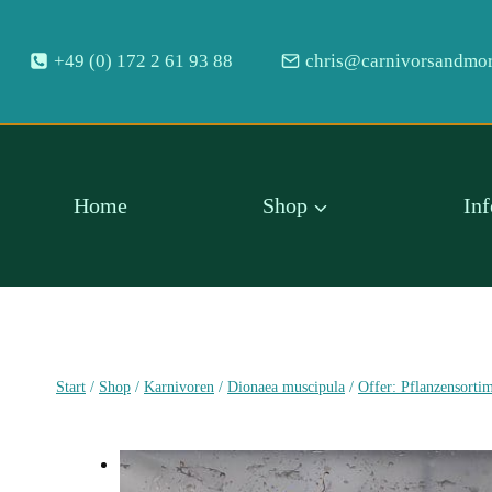
Zum
Inhalt
+49 (0) 172 2 61 93 88
chris@carnivorsandmor
springen
Home
Shop
In
Start
/
Shop
/
Karnivoren
/
Dionaea muscipula
/
Offer: Pflanzensorti