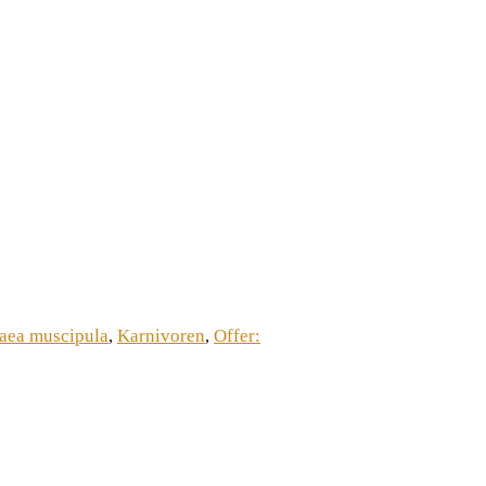
aea muscipula
,
Karnivoren
,
Offer: