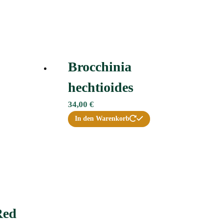
Brocchinia
hechtioides
34,00
€
In den Warenkorb
Red