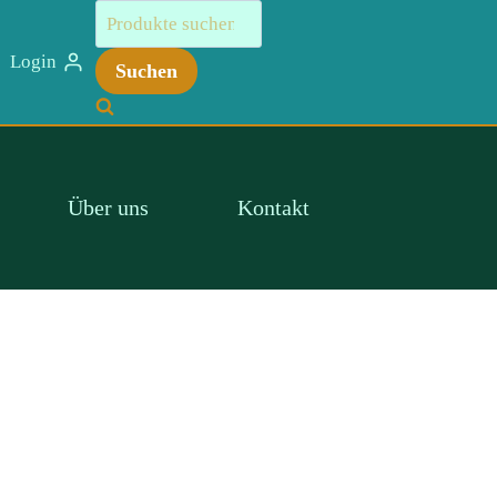
Suchen
muscipula,
nach:
25
Login
Suchen
plants
Menge
Über uns
Kontakt