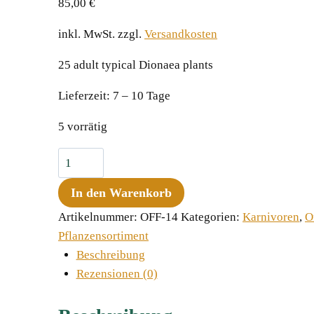
85,00
€
inkl. MwSt.
zzgl.
Versandkosten
25 adult typical Dionaea plants
Lieferzeit:
7 – 10 Tage
5 vorrätig
Offer:
Dionaea
In den Warenkorb
muscipula,
25
Artikelnummer:
OFF-14
Kategorien:
Karnivoren
,
O
plants
Pflanzensortiment
Menge
Beschreibung
Rezensionen (0)