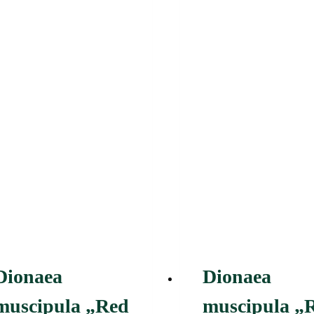
Dionaea
Dionaea
muscipula „Red
muscipula „