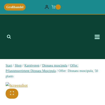
Zum
Großhandel
0
Inhalt
springen
Start
/
Shop
/
Karnivoren
/
Dionaea muscipula
/
Offer:
Pflanzensortiment Dionaea Muscipula
/
Offer: Dionaea muscipula, 50
plants