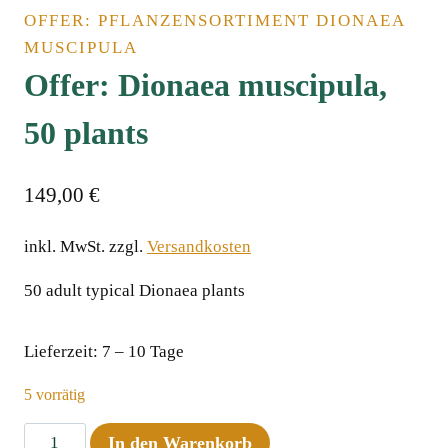
OFFER: PFLANZENSORTIMENT DIONAEA
MUSCIPULA
Offer: Dionaea muscipula,
50 plants
149,00
€
inkl. MwSt.
zzgl.
Versandkosten
50 adult typical Dionaea plants
Lieferzeit:
7 – 10 Tage
5 vorrätig
Offer:
In den Warenkorb