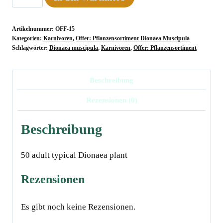
Dionaea
muscipula,
Artikelnummer:
OFF-15
50
Kategorien:
Karnivoren
,
Offer: Pflanzensortiment Dionaea Muscipula
plants
Schlagwörter:
Dionaea muscipula
,
Karnivoren
,
Offer: Pflanzensortiment
Menge
Beschreibung
Rezensionen (0)
Beschreibung
50 adult typical Dionaea plant
Rezensionen
Es gibt noch keine Rezensionen.