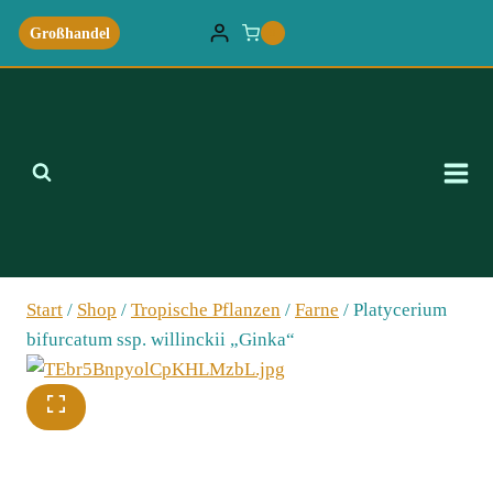
Zum
Großhandel
0
Inhalt
springen
Start
/
Shop
/
Tropische Pflanzen
/
Farne
/
Platycerium
bifurcatum ssp. willinckii „Ginka“