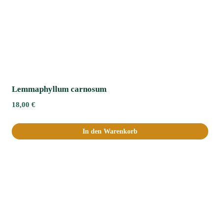
Lemmaphyllum carnosum
18,00
€
In den Warenkorb