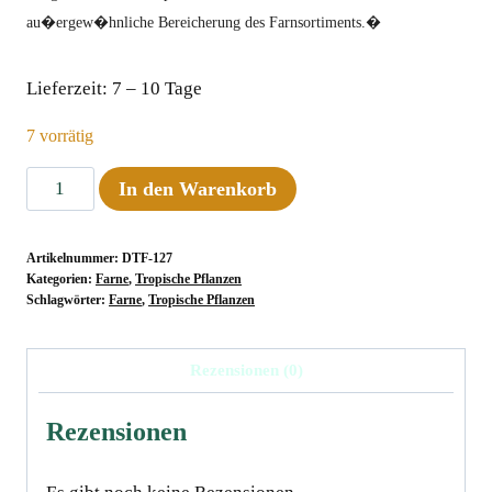
au�ergew�hnliche Bereicherung des Farnsortiments.�
Lieferzeit:
7 – 10 Tage
7 vorrätig
Platycerium
In den Warenkorb
bifurcatum
ssp.
Artikelnummer:
DTF-127
willinckii
Kategorien:
Farne
,
Tropische Pflanzen
"Ginka"
Schlagwörter:
Farne
,
Tropische Pflanzen
Menge
Rezensionen (0)
Rezensionen