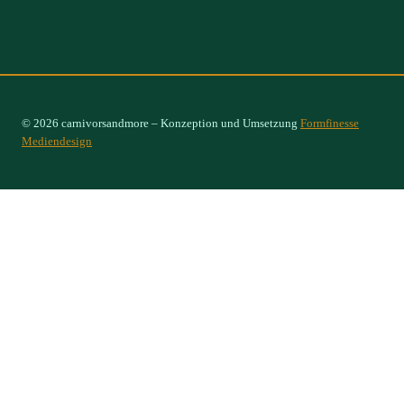
© 2026 carnivorsandmore – Konzeption und Umsetzung
Formfinesse
Mediendesign
Select Options
×