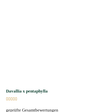
Davallia x pentaphylla
Bewertet
mit
geprüfte Gesamtbewertungen
5.00