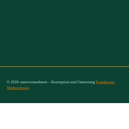
© 2026 carnivorsandmore – Konzeption und Umsetzung
Formfinesse
Mediendesign
Select Options
×