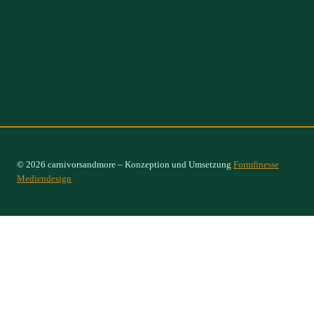
© 2026 carnivorsandmore – Konzeption und Umsetzung
Formfinesse
Mediendesign
Select Options
×