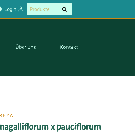
x
Suchen
Suchen
Login
pauciflorum
nach:
Menge
Über uns
Kontakt
REYA
agalliflorum x pauciflorum