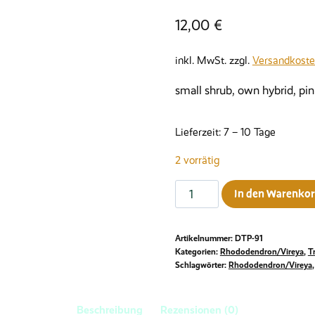
12,00
€
inkl. MwSt.
zzgl.
Versandkost
small shrub, own hybrid, pin
Lieferzeit:
7 – 10 Tage
2 vorrätig
Rhododendron
In den Warenko
anagalliflorum
x
Artikelnummer:
DTP-91
pauciflorum
Kategorien:
Rhododendron/Vireya
,
T
Menge
Schlagwörter:
Rhododendron/Vireya
Beschreibung
Rezensionen (0)