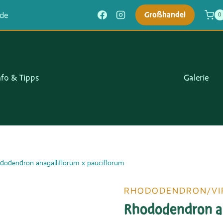
Großhandel
.de
0
nfo & Tipps
Galerie
dodendron anagalliflorum x pauciflorum
RHODODENDRON/VI
Rhododendron an