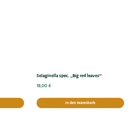
Selaginella spec. „Big red leaves“
18,00
€
In den Warenkorb