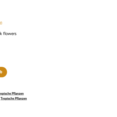
en
k flowers
rb
ropische Pflanzen
,
Tropische Pflanzen