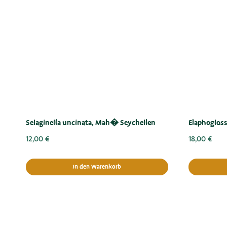
Selaginella uncinata, Mah� Seychellen
Elaphoglos
12,00
€
18,00
€
In den Warenkorb