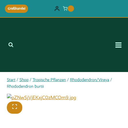
Zum
Großhandel
0
Inhalt
springen
Start
/
Shop
/
Tropische Pflanzen
/
Rhododendron/Vireya
/
Rhododendron burtii