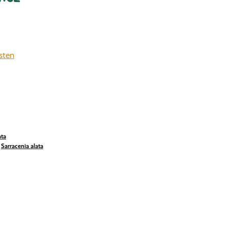
sten
ata
,
Sarracenia alata