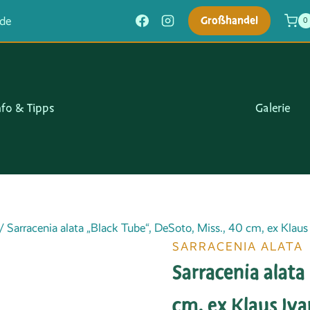
Großhandel
.de
0
nfo & Tipps
Galerie
/
Sarracenia alata „Black Tube“, DeSoto, Miss., 40 cm, ex Klaus
SARRACENIA ALATA
Sarracenia alata
cm, ex Klaus Iv