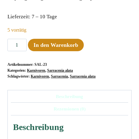
Lieferzeit:
7 – 10 Tage
5 vorrätig
Sarracenia
In den Warenkorb
alata
"Pubescent
Artikelnummer:
SAL-23
Black",
Kategorien:
Karnivoren
,
Sarracenia alata
DeSoto,
Schlagwörter:
Karnivoren
,
Sarracenia
,
Sarracenia alata
Miss,
old
Beschreibung
German
Rezensionen (0)
clone
Menge
Beschreibung