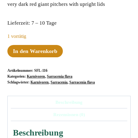
very dark red giant pitchers with upright lids
Lieferzeit:
7 – 10 Tage
1 vorrätig
Sarracenia
In den Warenkorb
flava
var.
Artikelnummer:
SFL-116
atropurpurea
Kategorien:
Karnivoren
,
Sarracenia flava
"Giant",
Schlagwörter:
Karnivoren
,
Sarracenia
,
Sarracenia flava
Apalachicola
Florida,
Beschreibung
MK
Rezensionen (0)
F
137
Beschreibung
Menge