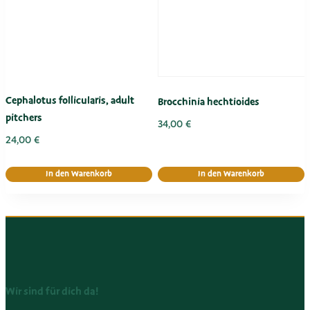
Cephalotus follicularis, adult
Brocchinia hechtioides
pitchers
34,00
€
24,00
€
In den Warenkorb
In den Warenkorb
Wir sind für dich da!