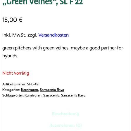
„Green Veines“, SL F 22
18,00
€
inkl. MwSt.
zzgl.
Versandkosten
green pitchers with green veines, maybe a good partner for
hybrids
Nicht vorrätig
Artikelnummer:
SFL-49
Kategorien:
Karnivoren
,
Sarracenia flava
Schlagwörter:
Karnivoren
,
Sarracenia
,
Sarracenia flava
Beschreibung
Rezensionen (0)