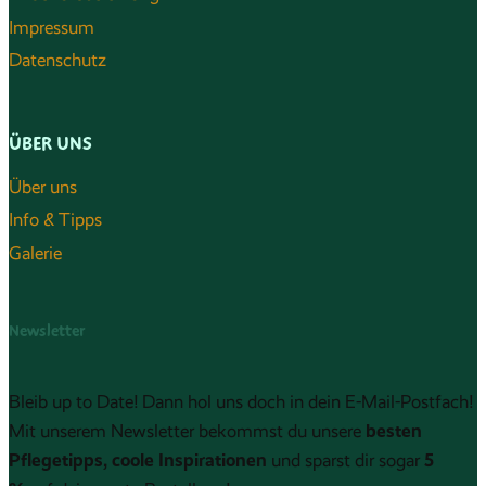
Impressum
Datenschutz
ÜBER UNS
Über uns
Info & Tipps
Galerie
Newsletter
Bleib up to Date! Dann hol uns doch in dein E-Mail-Postfach!
besten
Mit unserem Newsletter bekommst du unsere
Pflegetipps, coole Inspirationen
5
und sparst dir sogar