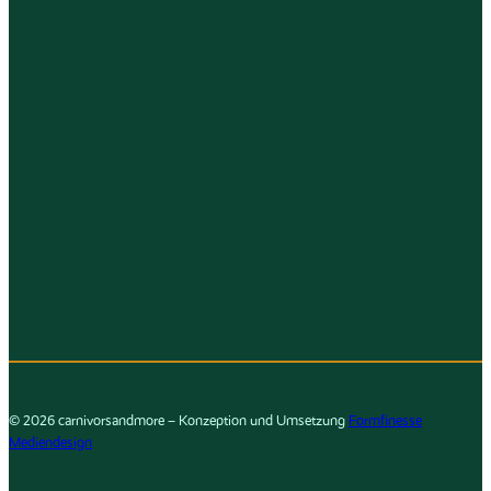
© 2026 carnivorsandmore – Konzeption und Umsetzung
Formfinesse
Mediendesign