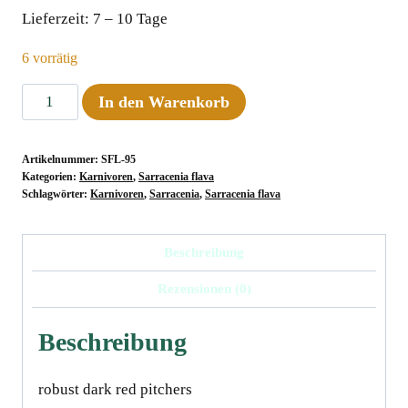
Lieferzeit:
7 – 10 Tage
6 vorrätig
Sarracenia
In den Warenkorb
flava
var.
Artikelnummer:
SFL-95
rubricorpora,
Kategorien:
Karnivoren
,
Sarracenia flava
ex
Schlagwörter:
Karnivoren
,
Sarracenia
,
Sarracenia flava
Dennis
Baldson
Beschreibung
Menge
Rezensionen (0)
Beschreibung
robust dark red pitchersﾠ