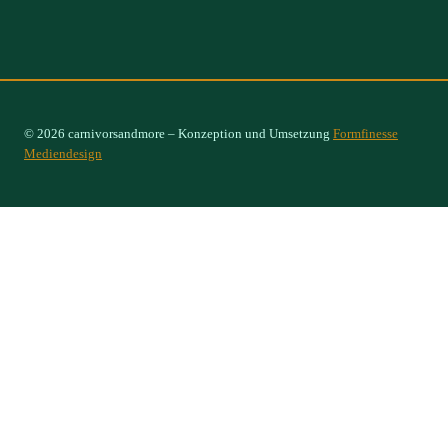
© 2026 carnivorsandmore – Konzeption und Umsetzung
Formfinesse
Mediendesign
Select Options
×