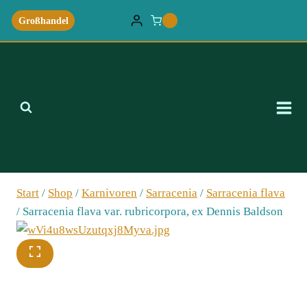
Zum
Großhandel
0
Inhalt
springen
Start
/
Shop
/
Karnivoren
/
Sarracenia
/
Sarracenia flava
/
Sarracenia flava var. rubricorpora, ex Dennis Baldson