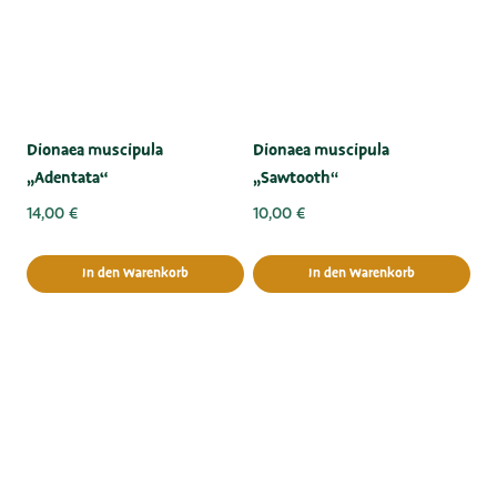
Dionaea muscipula
Dionaea muscipula
„Adentata“ﾠ
„Sawtooth“
14,00
€
10,00
€
In den Warenkorb
In den Warenkorb