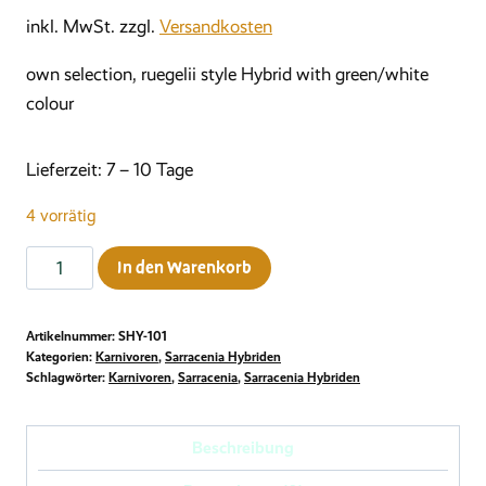
inkl. MwSt.
zzgl.
Versandkosten
own selection, ruegelii style Hybrid with green/white
colour
Lieferzeit:
7 – 10 Tage
4 vorrätig
Sarracenia
In den Warenkorb
"Leah
Wilkerson"
Artikelnummer:
SHY-101
x
Kategorien:
Karnivoren
,
Sarracenia Hybriden
self,
Schlagwörter:
Karnivoren
,
Sarracenia
,
Sarracenia Hybriden
Clone
A
Beschreibung
Menge