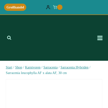
Zum
Großhandel
0
Inhalt
springen
Start
/
Shop
/
Karnivoren
/
Sarracenia
/
Sarracenia Hybriden
/
Sarracenia leucophylla AF x alata AF, 30 cm