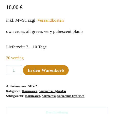
18,00
€
inkl. MwSt.
zzgl.
Versandkosten
own cross, all green, very pubescent plants
Lieferzeit:
7 – 10 Tage
20 vorrätig
Sarracenia
In den Warenkorb
leucophylla
AF
Artikelnummer:
SHY-2
x
Kategorien:
Karnivoren
,
Sarracenia Hybriden
alata
Schlagwörter:
Karnivoren
,
Sarracenia
,
Sarracenia Hybriden
AF,
30
Beschreibung