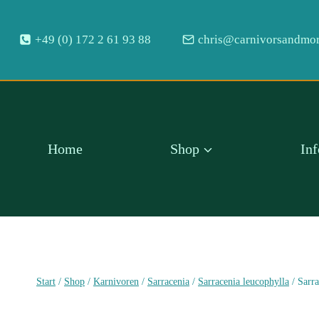
Zum
Inhalt
+49 (0) 172 2 61 93 88
chris@carnivorsandmor
springen
Home
Shop
In
Start
/
Shop
/
Karnivoren
/
Sarracenia
/
Sarracenia leucophylla
/
Sarra