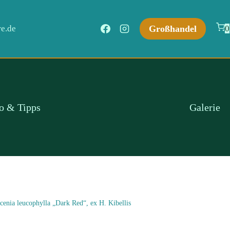
Großhandel
e.de
0
fo & Tipps
Galerie
cenia leucophylla „Dark Red“, ex H. Kibellis