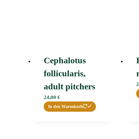
Cephalotus
follicularis,
2
adult pitchers
24,00
€
In den Warenkorb