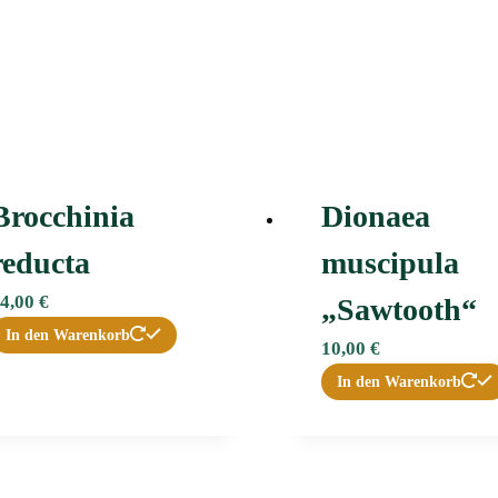
Brocchinia
Dionaea
reducta
muscipula
4,00
€
„Sawtooth“
In den Warenkorb
10,00
€
In den Warenkorb