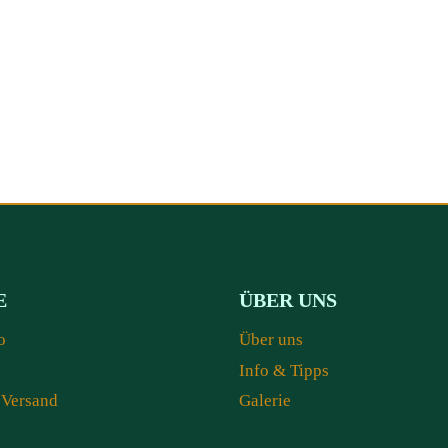
E
ÜBER UNS
o
Über uns
Info & Tipps
 Versand
Galerie