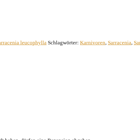
arracenia leucophylla
Schlagwörter:
Karnivoren
,
Sarracenia
,
Sa