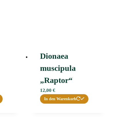
Dionaea
muscipula
„Raptor“
12,00
€
In den Warenkorb