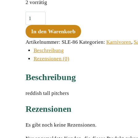
2 vorrätig
Sarracenia
leucophylla
In den Warenkorb
"Dark
Red",
Artikelnummer:
SLE-86
Kategorien:
Karnivoren
,
S
ex
Beschreibung
H.
Rezensionen (0)
Kibellis
Menge
Beschreibung
reddish tall pitchers
Rezensionen
Es gibt noch keine Rezensionen.