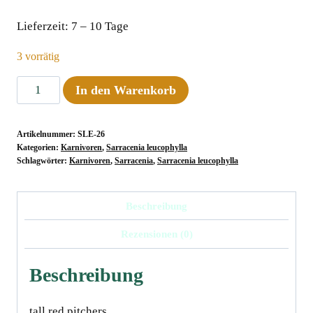
Lieferzeit:
7 – 10 Tage
3 vorrätig
Sarracenia
In den Warenkorb
leucophylla
"Red",
Artikelnummer:
SLE-26
MK
Kategorien:
Karnivoren
,
Sarracenia leucophylla
L
Schlagwörter:
Karnivoren
,
Sarracenia
,
Sarracenia leucophylla
29
Menge
Beschreibung
Rezensionen (0)
Beschreibung
tall red pitchers