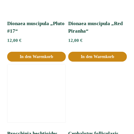
Dionaea muscipula „Pluto
Dionaea muscipula „Red
#17“
Piranha“
12,00
€
12,00
€
In den Warenkorb
In den Warenkorb
Brocchinia hechtioides
Cephalotus follicularis,