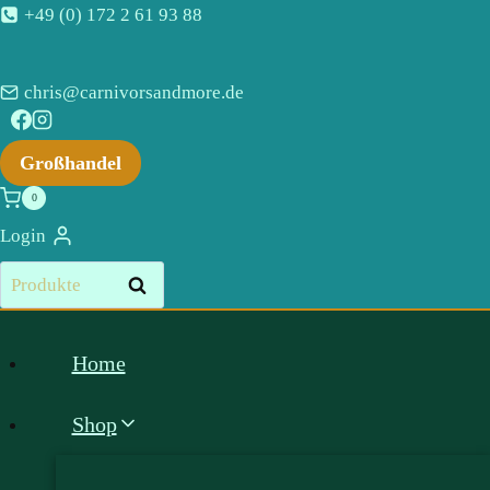
Zum
+49 (0) 172 2 61 93 88
Inhalt
springen
chris@carnivorsandmore.de
Großhandel
0
Login
Suchen
Suchen
nach:
Home
Shop