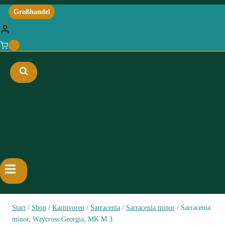
Großhandel
0
Start
/
Shop
/
Karnivoren
/
Sarracenia
/
Sarracenia minor
/
Sarracenia
minor, Waycross Georgia, MK M 3