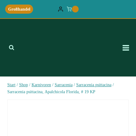
Zum
Großhandel
0
Inhalt
springen
Start
/
Shop
/
Karnivoren
/
Sarracenia
/
Sarracenia psittacina
/
Sarracenia psittacina, Apalchicola Florida, # 19 KP