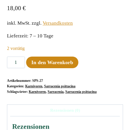
18,00
€
inkl. MwSt.
zzgl.
Versandkosten
Lieferzeit:
7 – 10 Tage
2 vorrätig
Sarracenia
In den Warenkorb
psittacina,
Apalchicola
Artikelnummer:
SPS-27
Florida,
Kategorien:
Karnivoren
,
Sarracenia psittacina
#
Schlagwörter:
Karnivoren
,
Sarracenia
,
Sarracenia psittacina
19
KP
Rezensionen (0)
Menge
Rezensionen