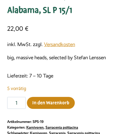
Alabama, SL P 15/1
22,00
€
inkl. MwSt.
zzgl.
Versandkosten
big, massive heads, selected by Stefan Lenssen
Lieferzeit:
7 – 10 Tage
5 vorrätig
Sarracenia
In den Warenkorb
psittacina
var.
Artikelnummer:
SPS-19
okefenokeensis,
Kategorien:
Karnivoren
,
Sarracenia psittacina
Citronelle
Schlagwörter:
Karnivoren
,
Sarracenia
,
Sarracenia psittacina