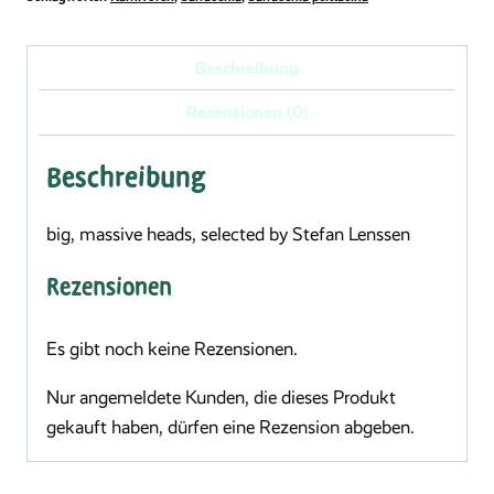
Alabama,
SL
Beschreibung
P
Rezensionen (0)
15/1
Menge
Beschreibung
big, massive heads, selected by Stefan Lenssen
Rezensionen
Es gibt noch keine Rezensionen.
Nur angemeldete Kunden, die dieses Produkt
gekauft haben, dürfen eine Rezension abgeben.