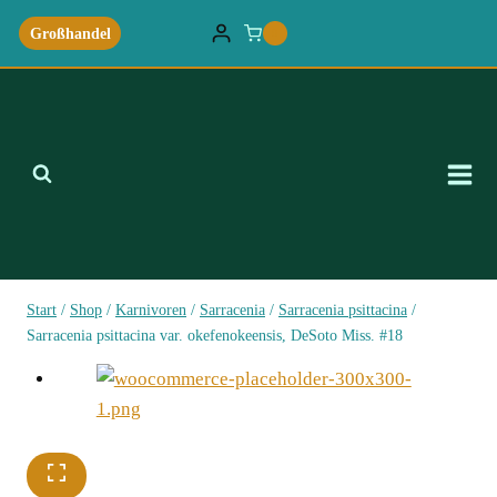
Zum
Großhandel
0
Inhalt
springen
Start
/
Shop
/
Karnivoren
/
Sarracenia
/
Sarracenia psittacina
/
Sarracenia psittacina var. okefenokeensis, DeSoto Miss. #18