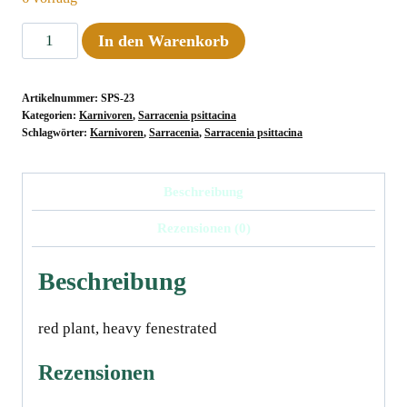
Sarracenia
In den Warenkorb
psittacina
var.
Artikelnummer:
SPS-23
okefenokeensis,
Kategorien:
Karnivoren
,
Sarracenia psittacina
DeSoto
Schlagwörter:
Karnivoren
,
Sarracenia
,
Sarracenia psittacina
Miss.
#18
Beschreibung
Menge
Rezensionen (0)
Beschreibung
red plant, heavy fenestratedﾠ
Rezensionen