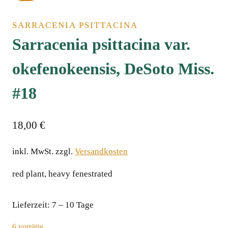
SARRACENIA PSITTACINA
Sarracenia psittacina var.
okefenokeensis, DeSoto Miss.
#18
18,00
€
inkl. MwSt.
zzgl.
Versandkosten
red plant, heavy fenestratedﾠ
Lieferzeit:
7 – 10 Tage
6 vorrätig