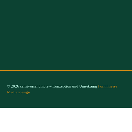
© 2026 carnivorsandmore – Konzeption und Umsetzung
Formfinesse
Mediendesign
Select Options
×