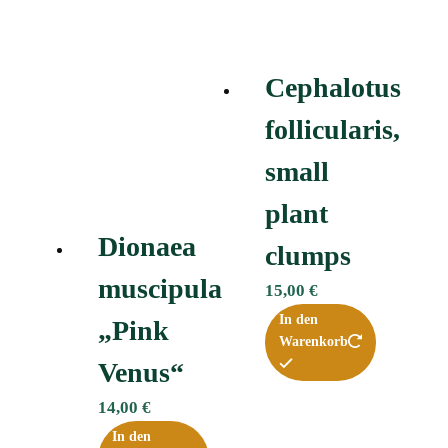
Cephalotus
follicularis,
small
plant
Dionaea
clumps
muscipula
15,00
€
In den
„Pink
Warenkorb
Venus“
14,00
€
In den