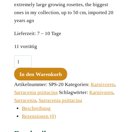
extremely large growing rosettes, the biggest
ones in my collection, up to 50 cm, imported 20
years ago
Lieferzeit:
7 – 10 Tage
11 vorrätig
Sarracenia
psittacina
In den Warenkorb
var.
okefenokeensis,
Artikelnummer:
SPS-20
Kategorien:
Karnivoren
,
Lee's
Sarracenia psittacina
Schlagwörter:
Karnivoren
,
Botanical
Sarracenia
,
Sarracenia psittacina
Garden
Beschreibung
#1
Rezensionen (0)
Menge