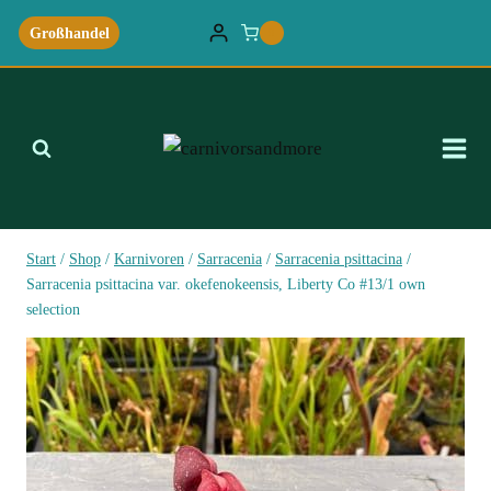
Zum
Großhandel
0
Inhalt
springen
Start
/
Shop
/
Karnivoren
/
Sarracenia
/
Sarracenia psittacina
/
Sarracenia psittacina var. okefenokeensis, Liberty Co #13/1 own
selectionﾠ