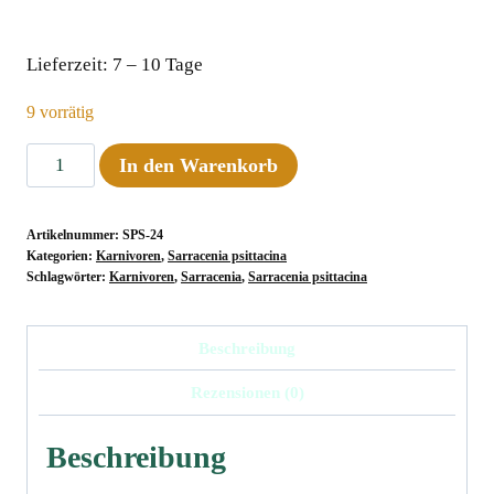
Lieferzeit:
7 – 10 Tage
9 vorrätig
Sarracenia
In den Warenkorb
psittacina
var.
Artikelnummer:
SPS-24
okefenokeensis,
Kategorien:
Karnivoren
,
Sarracenia psittacina
Liberty
Schlagwörter:
Karnivoren
,
Sarracenia
,
Sarracenia psittacina
Co
#13/1
Beschreibung
own
Rezensionen (0)
selection
ﾠ
Beschreibung
Menge