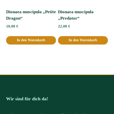
Dionaea muscipula „Petite
Dionaea muscipula
Dragon“
„Predator“
10,00
€
22,00
€
In den Warenkorb
In den Warenkorb
Wir sind für dich da!