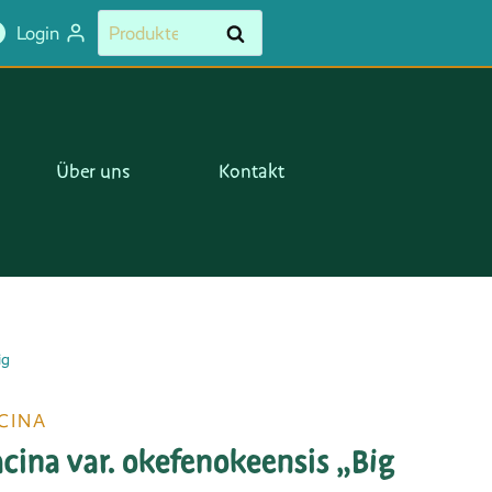
Suchen
Suchen
Login
nach:
Über uns
Kontakt
ig
CINA
acina var. okefenokeensis „Big