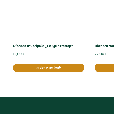
Dionaea muscipula „CK Quadrotrap“
Dionaea mus
12,00
€
22,00
€
In den Warenkorb