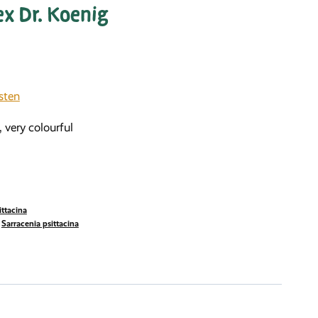
ex Dr. Koenig
sten
s, very colourful
ittacina
,
Sarracenia psittacina