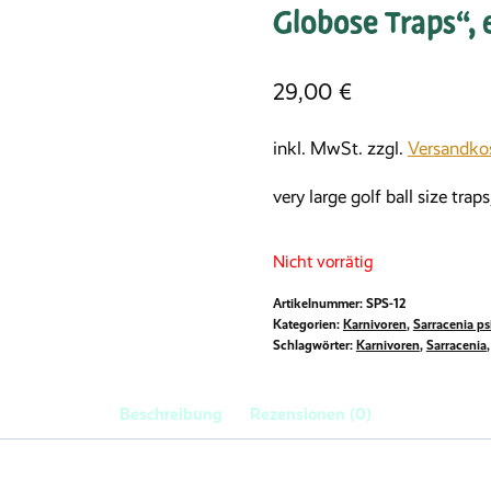
Globose Traps“, 
29,00
€
inkl. MwSt.
zzgl.
Versandko
very large golf ball size trap
Nicht vorrätig
Artikelnummer:
SPS-12
Kategorien:
Karnivoren
,
Sarracenia ps
Schlagwörter:
Karnivoren
,
Sarracenia
Beschreibung
Rezensionen (0)