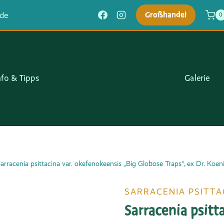
Großhandel
.de
0
nfo & Tipps
Galerie
arracenia psittacina var. okefenokeensis „Big Globose Traps“, ex Dr. Koen
SARRACENIA PSITTA
Sarracenia psitt