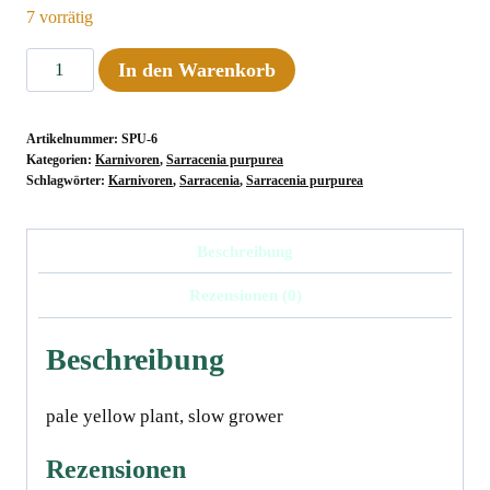
7 vorrätig
Sarracenia
In den Warenkorb
purpurea
ssp.
Artikelnummer:
SPU-6
purpurea
Kategorien:
Karnivoren
,
Sarracenia purpurea
"Nearly
Schlagwörter:
Karnivoren
,
Sarracenia
,
Sarracenia purpurea
Veinless
Plant",
Beschreibung
Moss
Rezensionen (0)
Lake,
Grey
Beschreibung
Co.,
15-
pale yellow plant, slow growerﾠ
20
cm
Rezensionen
Menge