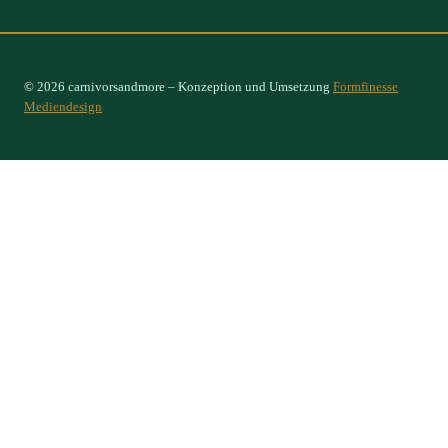
© 2026 carnivorsandmore – Konzeption und Umsetzung
Formfinesse
Mediendesign
Select Options
×