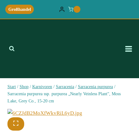
Zum
Großhandel
0
Inhalt
springen
Start
/
Shop
/
Karnivoren
/
Sarracenia
/
Sarracenia purpurea
/
Sarracenia purpurea ssp. purpurea „Nearly Veinless Plant“, Moss
Lake, Grey Co., 15-20 cm