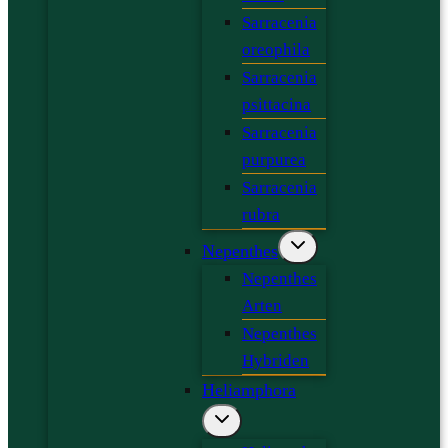
Sarracenia
oreophila
Sarracenia
psittacina
Sarracenia
purpurea
Sarracenia
rubra
Nepenthes
Nepenthes
Arten
Nepenthes
Hybriden
Heliamphora