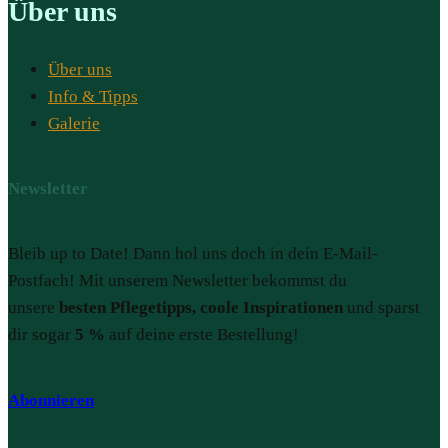
Über uns
Über uns
Info & Tipps
Galerie
Newsletter
Bleib up to Date! Dann hol uns doch in dein E-Mail-
Postfach! Mit unserem Newsletter bekommst du
unsere
besten Pflegetipps, coole Inspirationen
und sparst
dir sogar
5 %
auf deine erste Bestellung!
Abonnieren