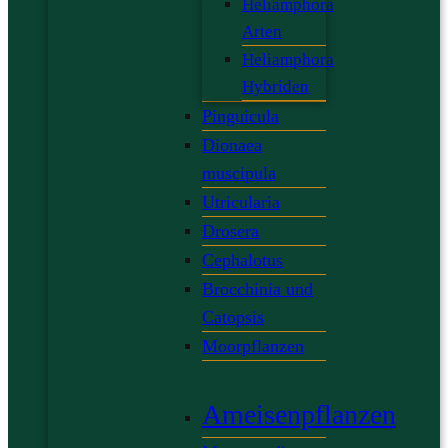
Heliamphora
Arten
Heliamphora
Hybriden
Pinguicula
Dionaea
muscipula
Utricularia
Drosera
Cephalotus
Brocchinia und
Catopsis
Moorpflanzen
Ameisenpflanzen