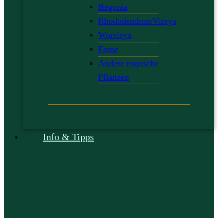
Begonia
Rhododendron/Vireya
Worsleya
Farne
Andere tropische
Pflanzen
Info & Tipps