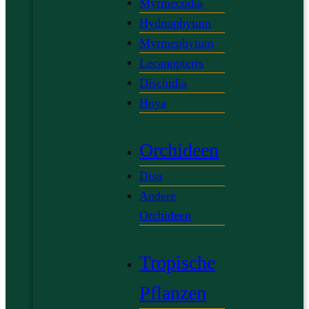
Myrmecodia
Hydnophytum
Myrmephytum
Lecanopteris
Dischidia
Hoya
Orchideen
Disa
Andere
Orchideen
Tropische
Pflanzen