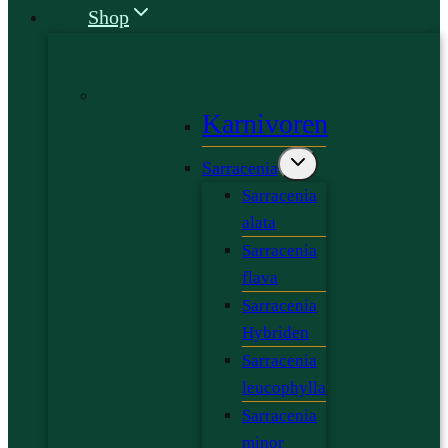
Shop
Karnivoren
Sarracenia
Sarracenia
alata
Sarracenia
flava
Sarracenia
Hybriden
Sarracenia
leucophylla
Sarracenia
minor