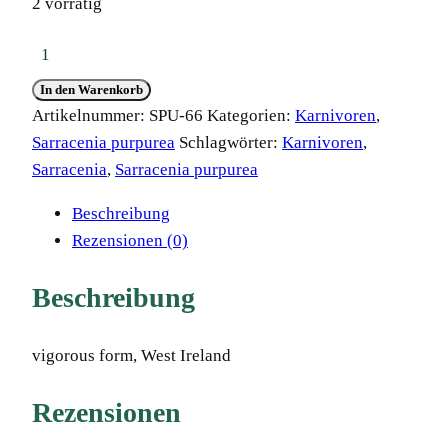
2 vorrätig
Sarracenia
purpurea
In den Warenkorb
ssp.
Artikelnummer:
SPU-66
Kategorien:
Karnivoren
,
purpurea
Sarracenia purpurea
Schlagwörter:
Karnivoren
,
MK
Sarracenia
,
Sarracenia purpurea
PP
6,
Beschreibung
12-
Rezensionen (0)
15
cm
Beschreibung
Menge
vigorous form, West Ireland
Rezensionen