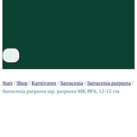
Start
/
Shop
/
Karnivoren
/
Sarracenia
/
Sarracenia purpurea
/
Sarracenia purpurea ssp. purpurea MK PP 6, 12-15 cm