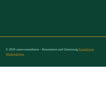
© 2026 carnivorsandmore – Konzeption und Umsetzung
Formfinesse
Mediendesign
Select Options
×