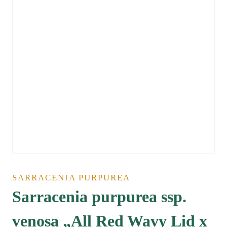
SARRACENIA PURPUREA
Sarracenia purpurea ssp.
venosa „All Red Wavy Lid x