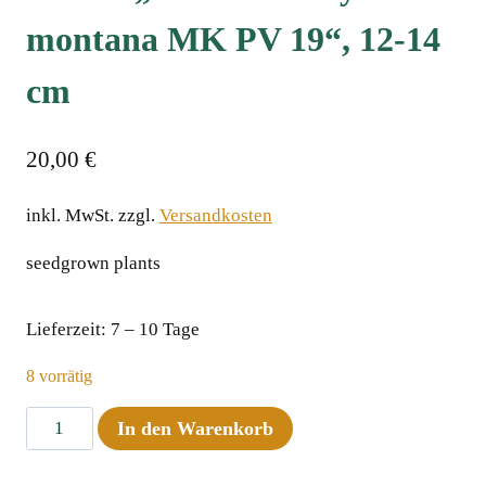
montana MK PV 19“, 12-14
cm
20,00
€
inkl. MwSt.
zzgl.
Versandkosten
seedgrown plants
Lieferzeit:
7 – 10 Tage
8 vorrätig
Sarracenia
In den Warenkorb
purpurea
ssp.