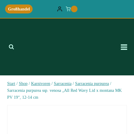
Zum
Großhandel
0
Inhalt
springen
Start
/
Shop
/
Karnivoren
/
Sarracenia
/
Sarracenia purpurea
/
Sarracenia purpurea ssp. venosa „All Red Wavy Lid x montana MK
PV 19“, 12-14 cm