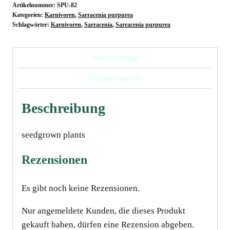
Artikelnummer:
SPU-82
venosa
Kategorien:
Karnivoren
,
Sarracenia purpurea
"All
Schlagwörter:
Karnivoren
,
Sarracenia
,
Sarracenia purpurea
Red
Wavy
Beschreibung
Lid
Rezensionen (0)
x
montana
Beschreibung
MK
PV
seedgrown plants
19",
12-
Rezensionen
14
cm
Es gibt noch keine Rezensionen.
Menge
Nur angemeldete Kunden, die dieses Produkt
gekauft haben, dürfen eine Rezension abgeben.