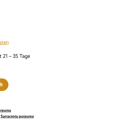
sten
t 21 – 35 Tage
rb
urpurea
,
Sarracenia purpurea