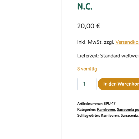
N.C.
20,00
€
inkl. MwSt.
zzgl.
Versandko
Lieferzeit:
Standard weltwei
8 vorrätig
Sarracenia
In den Warenko
purpurea
ssp.
Artikelnummer:
SPU-17
venosa,
Kategorien:
Karnivoren
,
Sarracenia p
Green
Schlagwörter:
Karnivoren
,
Sarracenia
Swamp
N.C.