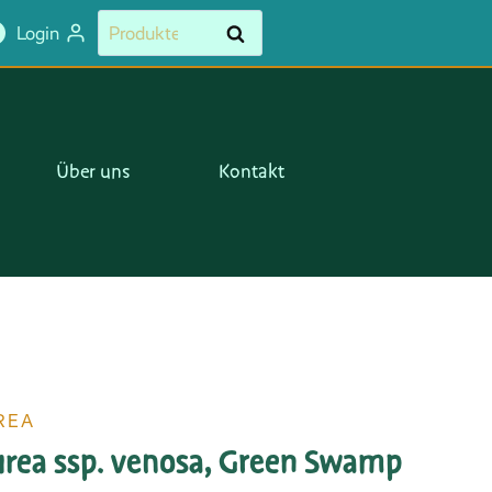
ssp.
Suchen
Suchen
Login
venosa,
nach:
Green
Swamp
N.C.
Menge
Über uns
Kontakt
REA
urea ssp. venosa, Green Swamp