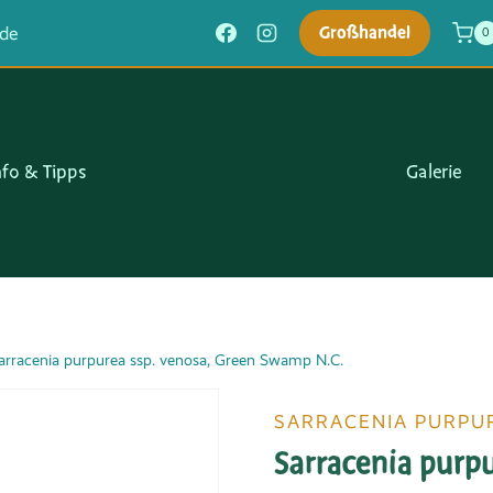
Großhandel
.de
0
nfo & Tipps
Galerie
arracenia purpurea ssp. venosa, Green Swamp N.C.
SARRACENIA PURPU
Sarracenia purp