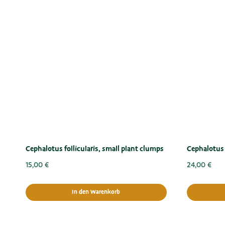
Cephalotus follicularis, small plant clumps
Cephalotus f
15,00
€
24,00
€
In den Warenkorb