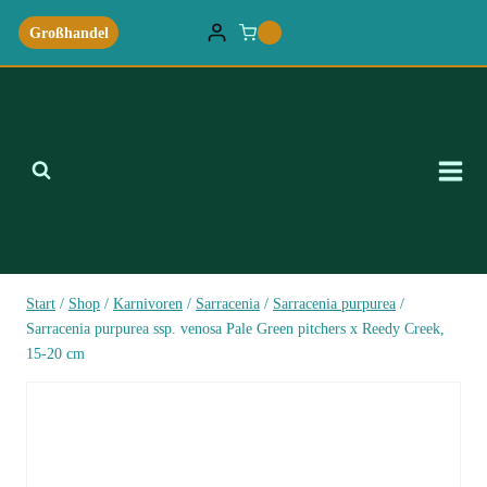
Zum
Großhandel
0
Inhalt
springen
Start
/
Shop
/
Karnivoren
/
Sarracenia
/
Sarracenia purpurea
/
Sarracenia purpurea ssp. venosa Pale Green pitchers x Reedy Creek,
15-20 cm