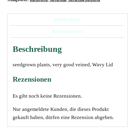
Green
pitchers
Beschreibung
x
Rezensionen (0)
Reedy
Creek,
Beschreibung
15-
20
seedgrown plants, very good veined, Wavy Lid
cm
Menge
Rezensionen
Es gibt noch keine Rezensionen.
Nur angemeldete Kunden, die dieses Produkt
gekauft haben, dürfen eine Rezension abgeben.