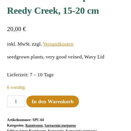
Reedy Creek, 15-20 cm
20,00
€
inkl. MwSt.
zzgl.
Versandkosten
seedgrown plants, very good veined, Wavy Lid
Lieferzeit:
7 – 10 Tage
6 vorrätig
Sarracenia
In den Warenkorb
purpurea
ssp.
Artikelnummer:
SPU-64
venosa
Kategorien:
Karnivoren
,
Sarracenia purpurea
Pale
Schlagwörter:
Karnivoren
,
Sarracenia
,
Sarracenia purpurea