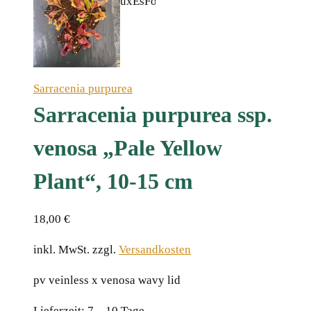
Sarracenia purpurea
Sarracenia purpurea ssp.
venosa „Pale Yellow
Plant“, 10-15 cm
18,00
€
inkl. MwSt.
zzgl.
Versandkosten
pv veinless x venosa wavy lidﾠ
Lieferzeit:
7 – 10 Tage