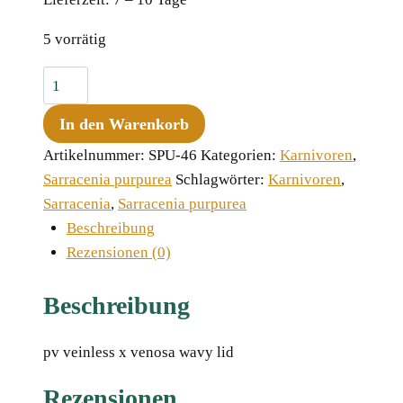
5 vorrätig
Sarracenia
purpurea
In den Warenkorb
ssp.
venosa
Artikelnummer:
SPU-46
Kategorien:
Karnivoren
,
"Pale
Sarracenia purpurea
Schlagwörter:
Karnivoren
,
Yellow
Sarracenia
,
Sarracenia purpurea
Plant",
Beschreibung
10-
Rezensionen (0)
15
cm
Beschreibung
Menge
pv veinless x venosa wavy lidﾠ
Rezensionen