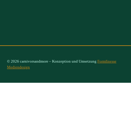
© 2026 carnivorsandmore – Konzeption und Umsetzung
Formfinesse
Mediendesign
Select Options
×
Sarracenia purpurea ssp. venosa „Pale Yellow Plant“, 10-15 cm
18,00
€