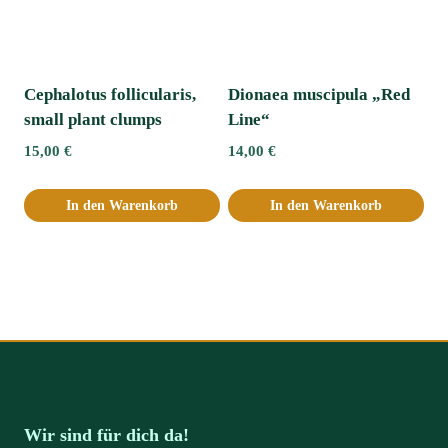
Cephalotus follicularis,
Dionaea muscipula „Red
small plant clumps
Line“
15,00
€
14,00
€
In den Warenkorb
In den Warenkorb
Wir sind für dich da!