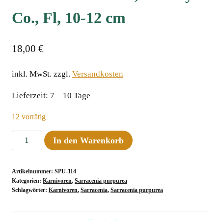
Co., Fl, 10-12 cm
18,00
€
inkl. MwSt.
zzgl.
Versandkosten
Lieferzeit:
7 – 10 Tage
12 vorrätig
Sarracenia
In den Warenkorb
purpurea
ssp.
Artikelnummer:
SPU-114
venosa
Kategorien:
Karnivoren
,
Sarracenia purpurea
var.
Schlagwörter:
Karnivoren
,
Sarracenia
,
Sarracenia purpurea
burkei,
Liberty