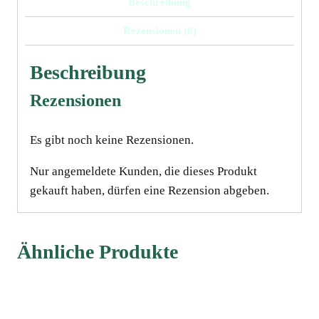
Beschreibung
Co.,
Rezensionen (0)
Fl,
10-
Beschreibung
12
cm
Rezensionen
Menge
Es gibt noch keine Rezensionen.
Nur angemeldete Kunden, die dieses Produkt
gekauft haben, dürfen eine Rezension abgeben.
Ähnliche Produkte