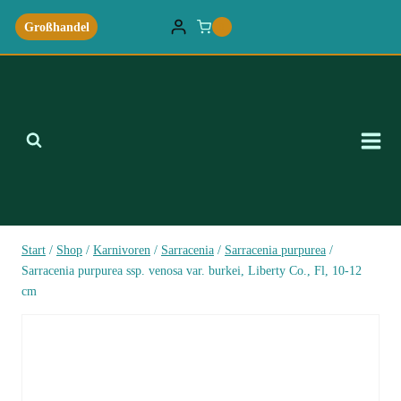
Zum
Großhandel
0
Inhalt
springen
Start
/
Shop
/
Karnivoren
/
Sarracenia
/
Sarracenia purpurea
/
Sarracenia purpurea ssp. venosa var. burkei, Liberty Co., Fl, 10-12
cm