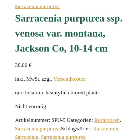
Sarracenia purpurea
Sarracenia purpurea ssp.
venosa var. montana,
Jackson Co, 10-14 cm
38,00
€
inkl. MwSt.
zzgl.
Versandkosten
rare location, beautyful colored plants
Nicht vorrätig
Artikelnummer:
SPU-5
Kategorien:
Karnivoren
,
Sarracenia purpurea
Schlagwörter:
Karnivoren
,
Sarracenia
,
Sarracenia purpurea