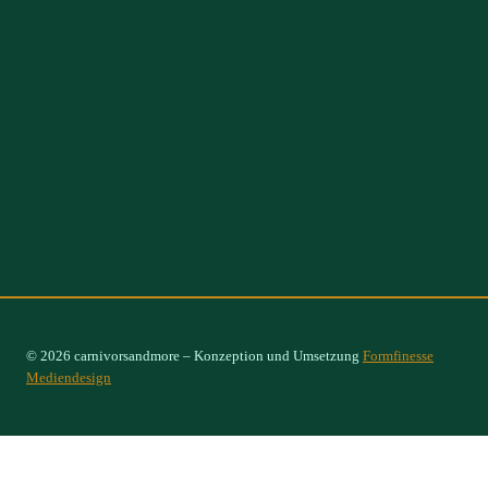
© 2026 carnivorsandmore – Konzeption und Umsetzung
Formfinesse
Mediendesign
Select Options