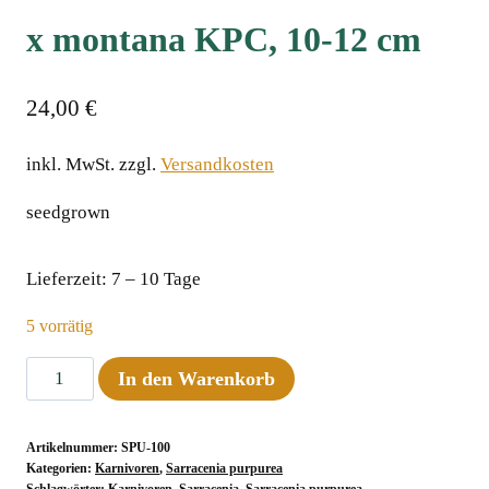
x montana KPC, 10-12 cm
24,00
€
inkl. MwSt.
zzgl.
Versandkosten
seedgrown
Lieferzeit:
7 – 10 Tage
5 vorrätig
Sarracenia
In den Warenkorb
purpurea
ssp.
Artikelnummer:
SPU-100
venosa
Kategorien:
Karnivoren
,
Sarracenia purpurea
var.
Schlagwörter:
Karnivoren
,
Sarracenia
,
Sarracenia purpurea