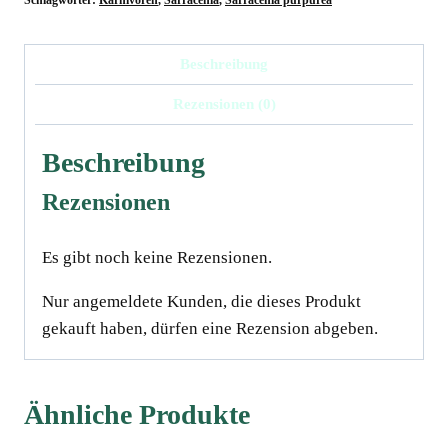
montana
Leiden
Beschreibung
x
Rezensionen (0)
montana
KPC,
Beschreibung
10-
12
Rezensionen
cm
Menge
Es gibt noch keine Rezensionen.
Nur angemeldete Kunden, die dieses Produkt
gekauft haben, dürfen eine Rezension abgeben.
Ähnliche Produkte