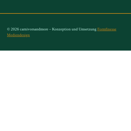
© 2026 carnivorsandmore – Konzeption und Umsetzung
Formfinesse
Mediendesign
Select Options
×