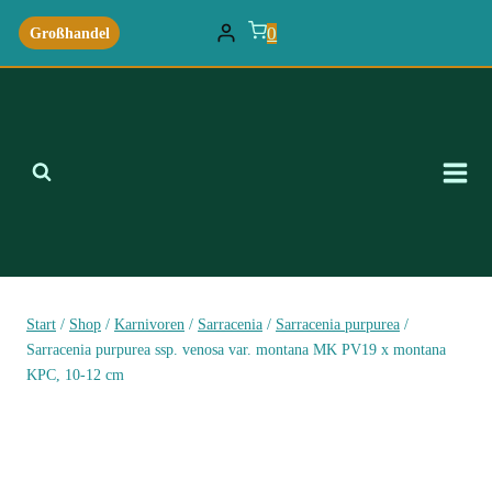
Zum
0
Großhandel
Inhalt
springen
Start
/
Shop
/
Karnivoren
/
Sarracenia
/
Sarracenia purpurea
/
Sarracenia purpurea ssp. venosa var. montana MK PV19 x montana
KPC, 10-12 cm