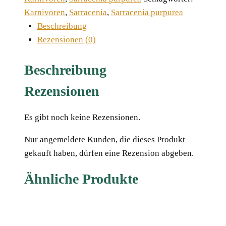
montana
Karnivoren
,
Sarracenia
,
Sarracenia purpurea
MK
Beschreibung
PV19
Rezensionen (0)
x
montana
Beschreibung
KPC,
Rezensionen
10-
12
Es gibt noch keine Rezensionen.
cm
Menge
Nur angemeldete Kunden, die dieses Produkt
gekauft haben, dürfen eine Rezension abgeben.
Ähnliche Produkte