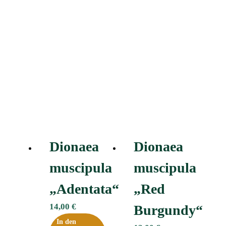
Dionaea
Dionaea
muscipula
muscipula
„Adentata“ﾠ
„Red
14,00
€
Burgundy“
In den