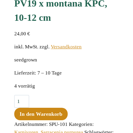
PV19 x montana KPC,
10-12 cm
24,00
€
inkl. MwSt.
zzgl.
Versandkosten
seedgrown
Lieferzeit:
7 – 10 Tage
4 vorrätig
Sarracenia
purpurea
In den Warenkorb
ssp.
venosa
Artikelnummer:
SPU-101
Kategorien:
var.
Karnivoren
,
Sarracenia purpurea
Schlagwörter: