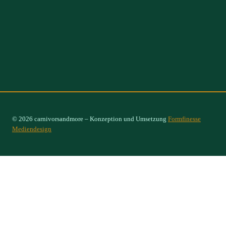
© 2026 carnivorsandmore – Konzeption und Umsetzung
Formfinesse
Mediendesign
Select Options
×
Sarracenia purpurea ssp.venosa „Wavy Lid“, ex. Insektenfang
UK