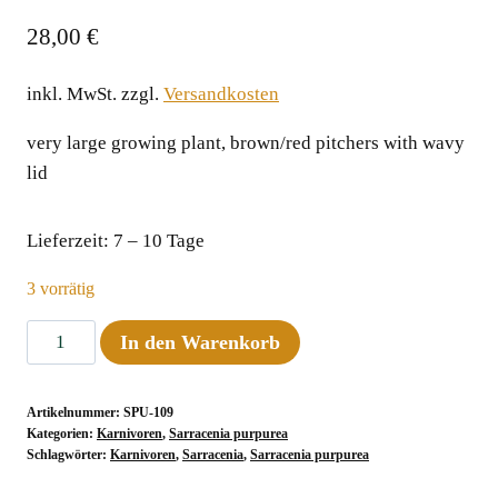
28,00
€
inkl. MwSt.
zzgl.
Versandkosten
very large growing plant, brown/red pitchers with wavy
lid
Lieferzeit:
7 – 10 Tage
3 vorrätig
Sarracenia
In den Warenkorb
purpurea
ssp.venosa
Artikelnummer:
SPU-109
"Wavy
Kategorien:
Karnivoren
,
Sarracenia purpurea
Lid",
Schlagwörter:
Karnivoren
,
Sarracenia
,
Sarracenia purpurea
ex.