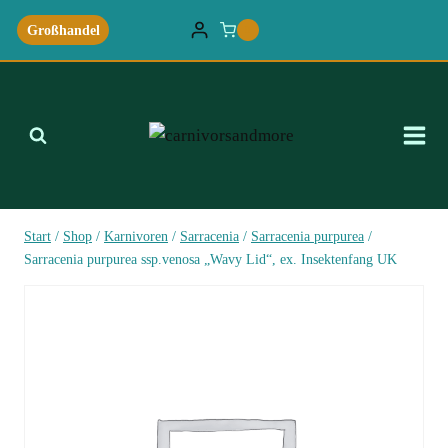
Zum
Großhandel
0
Inhalt
springen
Start
/
Shop
/
Karnivoren
/
Sarracenia
/
Sarracenia purpurea
/
Sarracenia purpurea ssp.venosa „Wavy Lid“, ex. Insektenfang UK