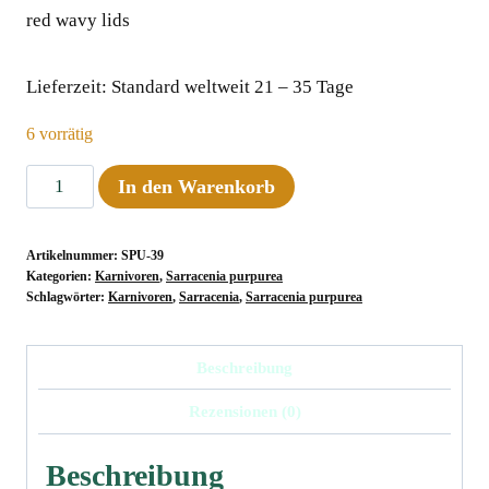
red wavy lidsﾠ
Lieferzeit:
Standard weltweit 21 – 35 Tage
6 vorrätig
Sarracenia
In den Warenkorb
purpurea
ssp.
Artikelnummer:
SPU-39
venosa
Kategorien:
Karnivoren
,
Sarracenia purpurea
"Wavy
Schlagwörter:
Karnivoren
,
Sarracenia
,
Sarracenia purpurea
lid"
x
Beschreibung
ssp.
Rezensionen (0)
venosa
"Buddha
Beschreibung
Belly"