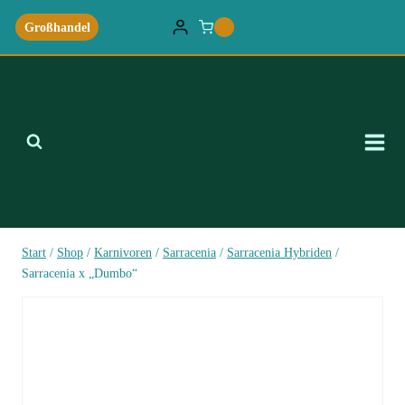
Zum
Großhandel
0
Inhalt
springen
Start
/
Shop
/
Karnivoren
/
Sarracenia
/
Sarracenia Hybriden
/
Sarracenia x „Dumbo“